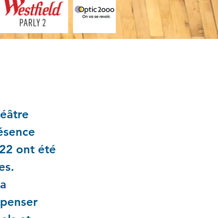
sie !
héâtre
ésence
022 ont été
es.
la
mpenser