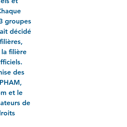
els et
 Chaque
 3 groupes
ait décidé
ilières,
a filière
ficiels.
mise des
e PHAM,
om et le
sateurs de
roits