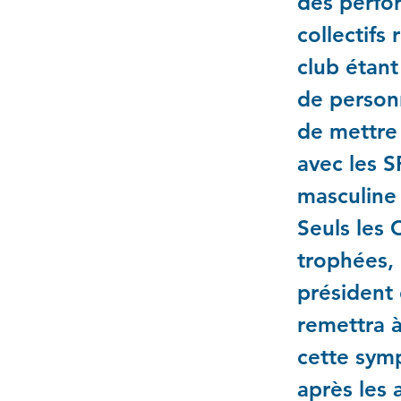
des perfo
collectifs
club étant
de personn
de mettre 
avec les S
masculine 
Seuls les 
trophées, 
président 
remettra à
cette symp
après les