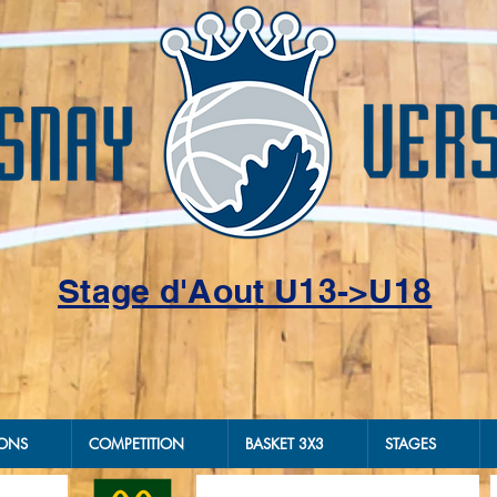
Stage d'Aout U13->U18
IONS
COMPETITION
BASKET 3X3
STAGES