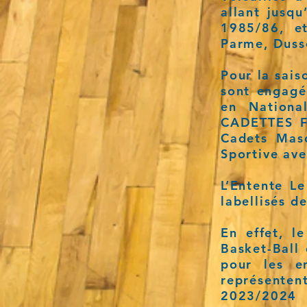
allant jusqu
1985/86, e
Parme, Dusse
Pour la sais
sont engagé
en Nationa
CADETTES F
Cadets Mas
Sportive ave
L’Entente L
labellisés de
En effet, l
Basket-Ball
pour les e
représentent
2023/2024 