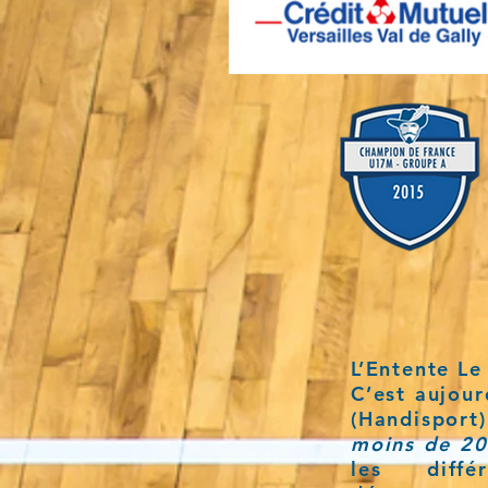
L’Entente Le
C’est aujour
(Handisport
moins de 20
les diffé