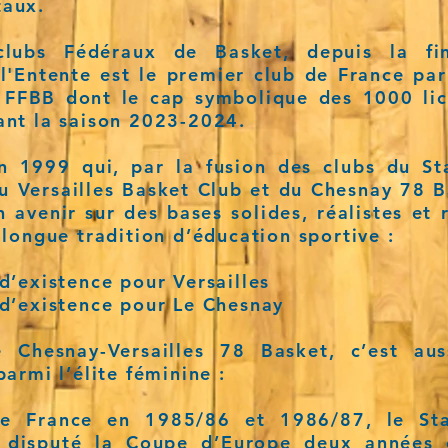
aux.
clubs Fédéraux de Basket, depuis la fi
l'Entente est le premier club de France pa
s FFBB dont le cap symbolique des 1000 lic
ant la saison 2023-2024.
n 1999 qui, par la fusion des clubs du St
du Versailles Basket Club et du Chesnay 78 B
n avenir sur des bases solides, réalistes et 
 longue tradition d’éducation sportive :
d’existence pour Versailles
 d’existence pour Le Chesnay
e Chesnay-Versailles 78 Basket, c’est au
parmi l’élite féminine :
e France en 1985/86 et 1986/87, le Sta
a disputé la Coupe d’Europe deux années 