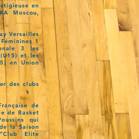
estigieuse en
SKA Moscou,
ay Versailles
 Féminines 1
onale 3 les
U15) et les
5) en Union
der des clubs
Française de
le de Basket
oussins qui
 de la Saison
”Club Elite