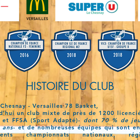
HISTOIRE DU CLUB
 Chesnay - Versailles 78 Basket
,
d’hui un club mixte de près de 1200 licenc
) et FFSA (Sport Adapté)-
dont 70 % de je
 ans
- et de nombreuses équipes qui sont e
rents championnats nationaux, ré