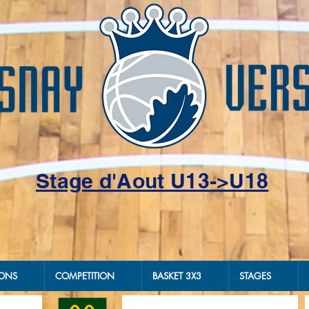
Stage d'Aout U13->U18
IONS
COMPETITION
BASKET 3X3
STAGES