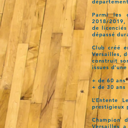
département
Parmi les 
2018/2019, 
de licencié
dépassé dur
Club créé e
Versailles, 
construit so
issues d’une
+ de 60 ans 
+ de 30 ans
L’Entente L
prestigieux 
Champion d
Versailles 