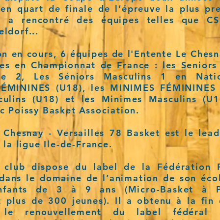
’en quart de finale de l’épreuve la plus pr
t a rencontré des équipes telles que C
ldorf...
on en cours, 6 équipes de l'Entente Le Chesn
es en Championnat de France : les Seniors
le 2, Les Séniors Masculins 1 en Nati
ÉMININES (U18), les MINIMES FÉMININES (
culins (U18) et les Minimes M
asculins
(U1
c Poissy Basket Association.
e Chesnay - Versailles 78 Basket est
le lea
 la ligue Ile-de-France
.
e club dispose du label de la Fédération 
 dans le domaine de l’animation de son éco
nfants de 3 à 9 ans (Micro-Basket à P
 plus de 300 jeunes). Il a obtenu à la fin
le renouvellement du label fédéral 