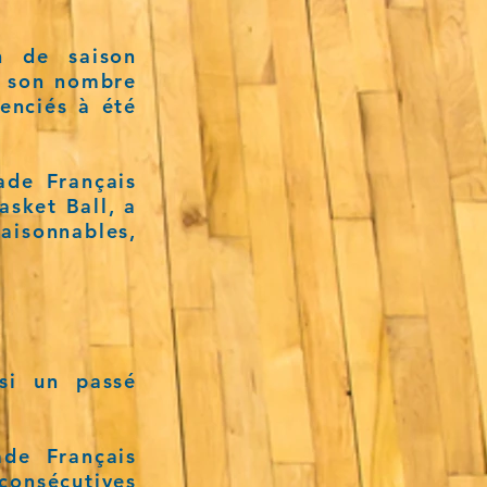
n de saison
r son nombre
enciés à été
ade Français
asket Ball, a
raisonnables,
ssi un passé
de Français
consécutives