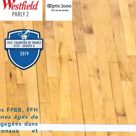
iés FFBB, FFH
unes âgés de
ngagées dans
gionaux et