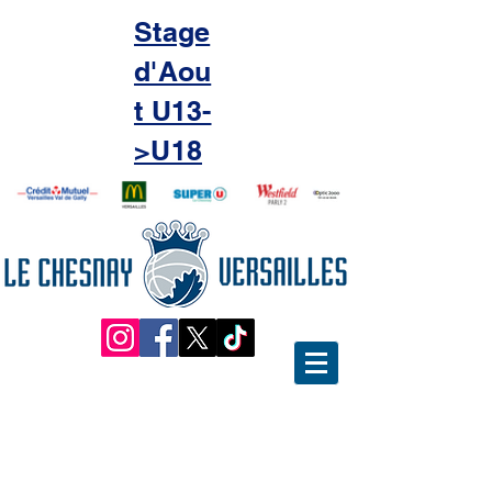
Stage
d'Aou
t U13-
>U18
Souvenir du 1er Noël du Micro-
Basket !