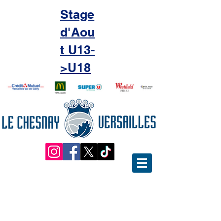
Stage
d'Aou
t U13-
>U18
Le renouvellement de notre
label Basket Santé !