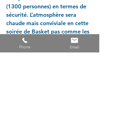
(1300 personnes) en termes de
sécurité. L’atmosphère sera
chaude mais conviviale en cette
soirée de Basket pas comme les
autres. Quelle équipe remportera
Phone
Email
cette édition 2026 ? Les deux
formations sont en pleine
préparation de cette rencontre
annuelle. La table de marque et
la gestion de la salle à la charge
de notre club vont contribuer au
succès de cette soirée «
évènement ».