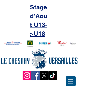
Stage
d'Aou
t U13-
>U18
Le rendez-vous annuel
GINETTE/HOCHE 2026 !