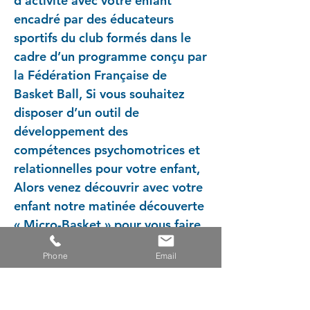
d’activité avec votre enfant
encadré par des éducateurs
sportifs du club formés dans le
cadre d’un programme conçu par
la Fédération Française de
Basket Ball, Si vous souhaitez
disposer d’un outil de
développement des
compétences psychomotrices et
relationnelles pour votre enfant,
Alors venez découvrir avec votre
enfant notre matinée découverte
« Micro-Basket » pour vous faire
une idée sur ce nouveau concept.
Phone
Email
Cette matinée découverte aura
lieu le samedi 16 septembre
2023 de 9 h 30 à 10 h 15 dans le