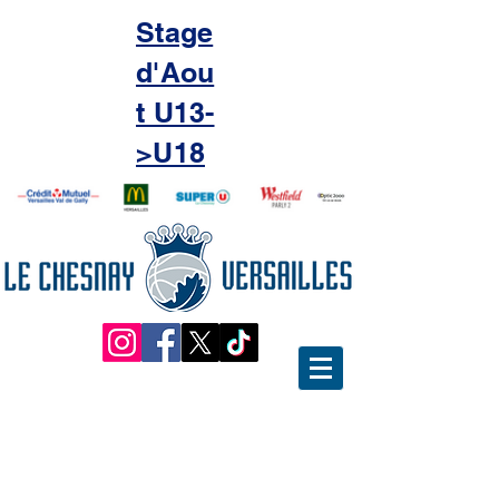
Stage
d'Aou
t U13-
>U18
Le Micro-Basket pour des
jeunes de 3 à 5 ans à