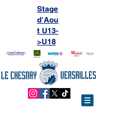
Stage
d'Aou
t U13-
>U18
Le cap des 750 licenciés
dépassé !