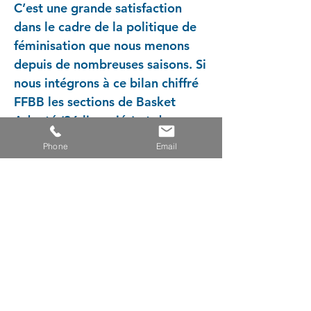
C’est une grande satisfaction
dans le cadre de la politique de
féminisation que nous menons
depuis de nombreuses saisons. Si
nous intégrons à ce bilan chiffré
FFBB les sections de Basket
Adapté (36 licenciés) et de
Basket Fauteuil (14 licenciés)
Phone
Email
ouvertes récemment, l’Entente
affiche au compteur 874
licenciés toutes fédérations
confondues (FFBB, Sport Adapté
et Handisport). Cette saison
2019/2020, hélas tronquée par
le COVID 19, se termine malgré
tout sur une note très positive de
ce point de vue. Souhaitons que