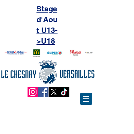
Stage
d'Aou
t U13-
>U18
L’Entente, 1er club FFBB par
son nombre de licenciés en