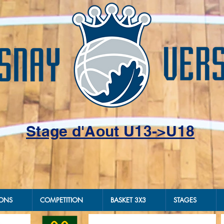
Stage d'Aout U13->U18
IONS
COMPETITION
BASKET 3X3
STAGES