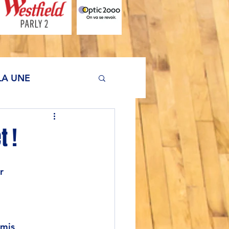
LA UNE
 !
r
 mis