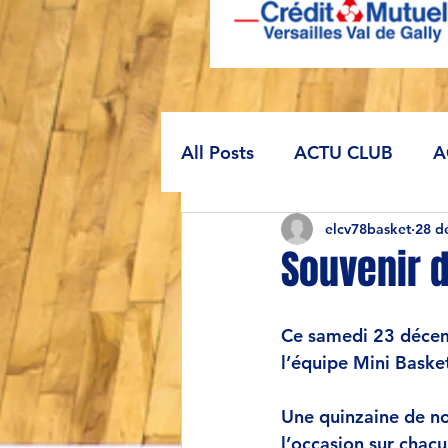
All Posts
ACTU CLUB
A
elcv78basket
28 d
Souvenir d
Ce samedi 23 décem
l’équipe Mini Bas
Une quinzaine de no
l’occasion sur chacu