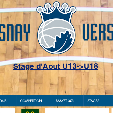
Stage d'Aout U13->U18
IONS
COMPETITION
BASKET 3X3
STAGES