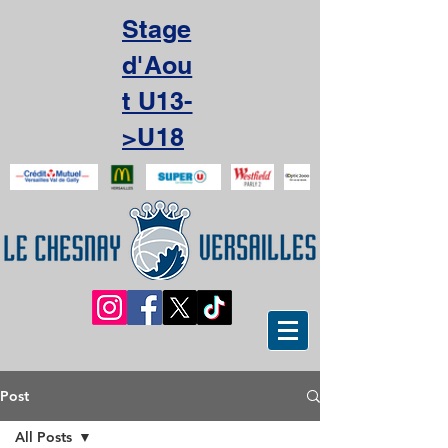
Stage
d'Aou
t U13-
>U18
Post
All Posts