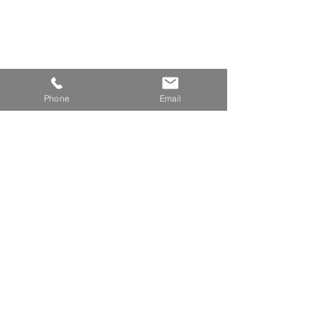
Phone
Email
ACTU CLUB
Voir tout
Posts récents