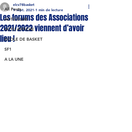
elcv78basket
All Posts
9 sept. 2021
1 min de lecture
Les forums des Associations
ACTU CLUB
2021/2022 viennent d’avoir
ACTU AFFICHE
lieu !
ECOLE DE BASKET
SF1
A LA UNE