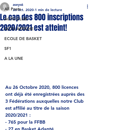
aseys6
All Posts
26 oct. 2020
1 min de lecture
Le cap des 800 inscriptions
ACTU CLUB
2020/2021 est atteint!
ACTU AFFICHE
ECOLE DE BASKET
SF1
A LA UNE
Au 26 Octobre 2020, 800 licences 
ont déjà été enregistrées auprès des 
3 Fédérations auxquelles notre Club 
est affilié au titre de la saison 
2020/2021 :
- 765 pour la FFBB
- 27 en Basket Adapté 