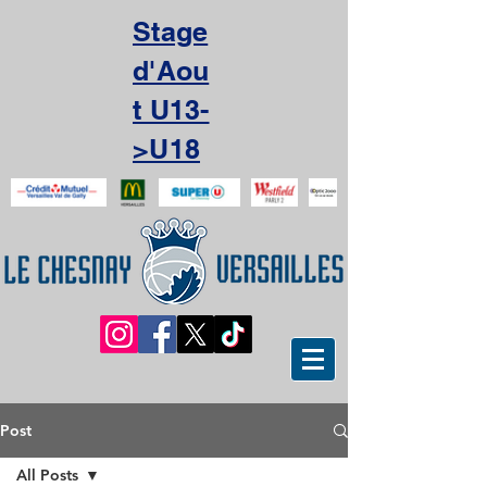
Stage
d'Aou
t U13-
>U18
Post
All Posts