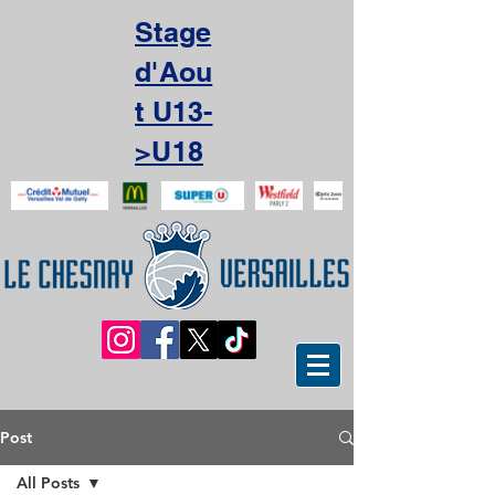
Stage
d'Aou
t U13-
>U18
Post
All Posts