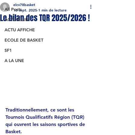
elcv78basket
All Posts
16 sept. 2025
1 min de lecture
Le bilan des TQR 2025/2026 !
ACTU CLUB
ACTU AFFICHE
ECOLE DE BASKET
SF1
A LA UNE
Traditionnellement, ce sont les 
Tournois Qualificatifs Région (TQR) 
qui ouvrent les saisons sportives de 
Basket.