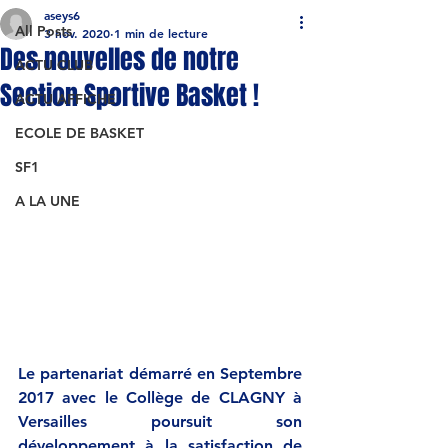
aseys6
All Posts
3 nov. 2020
1 min de lecture
Des nouvelles de notre
ACTU CLUB
Section Sportive Basket !
ACTU AFFICHE
ECOLE DE BASKET
SF1
A LA UNE
Le partenariat démarré en Septembre 
2017 avec le Collège de CLAGNY à 
Versailles poursuit son 
développement à la satisfaction de 