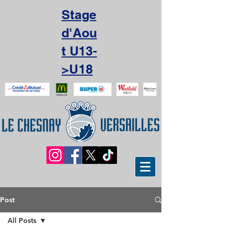
Stage
d'Aou
t U13-
>U18
Post
All Posts