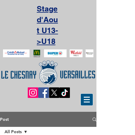
Stage
d'Aou
t U13-
>U18
Post
All Posts