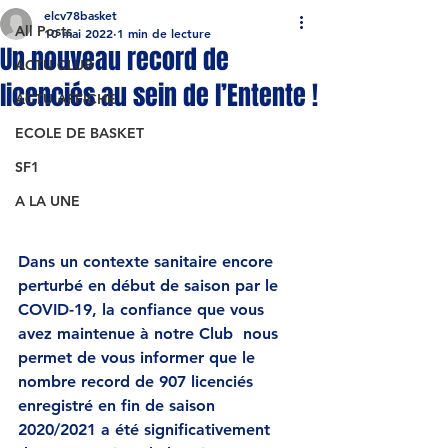
elcv78basket
All Posts
10 mai 2022
1 min de lecture
Un nouveau record de
ACTU CLUB
licenciés au sein de l’Entente !
ACTU AFFICHE
ECOLE DE BASKET
SF1
A LA UNE
Dans un contexte sanitaire encore 
perturbé en début de saison par le 
COVID-19, la confiance que vous 
avez maintenue à notre Club  nous 
permet de vous informer que le 
nombre record de 907 licenciés 
enregistré en fin de saison 
2020/2021 a été significativement 