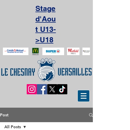
Stage
d'Aou
t U13-
>U18
Post
All Posts