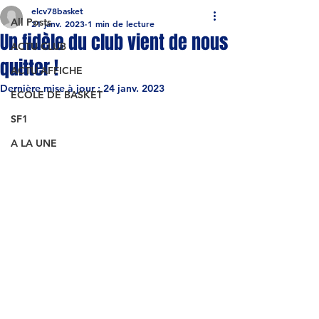
elcv78basket
All Posts
21 janv. 2023
1 min de lecture
Un fidèle du club vient de nous
ACTU CLUB
quitter !
ACTU AFFICHE
Dernière mise à jour :
24 janv. 2023
ECOLE DE BASKET
SF1
A LA UNE