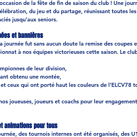
’occasion de 
la fête de fin de saison du club
 ! Une jour
élébration, du jeu et du partage
, réunissant toutes le
nciés jusqu’aux seniors.
hées et bannières
a journée fut sans aucun doute la 
remise des coupes e
ionnat
 à nos équipes victorieuses cette saison. Le club
mpionnes de leur division
,
yant obtenu une 
montée
,
s et ceux qui ont porté haut les couleurs de l’ELCV78 t
 nos joueuses, joueurs et coachs pour leur engagement, 
et animations pour tous
ournée, des 
tournois internes
 ont été organisés, des 
U1