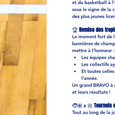
et du basketball à l
sous le signe de la 
c
des plus jeunes lice
🏆 
Remise des trop
Le moment fort de l
bannières de champ
mettre à l’honneur :
Les équipes 
cha
Les collectifs a
Et toutes celle
l’année.
Un grand 
BRAVO
 à
et leurs résultats !
🧒🏽👧🏼 
Tournois 
Tout au long de la j