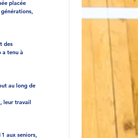
née placée 
s générations, 
t des 
 a tenu à 
out au long de 
leur travail 
1 aux seniors
, 