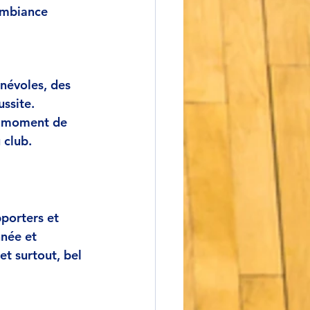
ambiance 
énévoles
, des 
ssite. 
i moment de 
 club.
pporters
 et 
nnée et 
t surtout, 
bel 