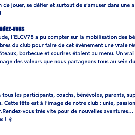
 de jouer, se défier et surtout de s’amuser dans une 
!
endez-vous
de, l’ELCV78 a pu compter sur la 
mobilisation des b
res du club pour faire de cet événement une vraie réu
gâteaux, barbecue et sourires étaient au menu. Un vra
’image des valeurs que nous partageons tous au sein du
 
tous les participants, coachs, bénévoles, parents, su
. Cette fête est à l’image de notre club : 
unie, passio
r
.Rendez-vous très vite pour de nouvelles aventures… e
s !
 ☀️