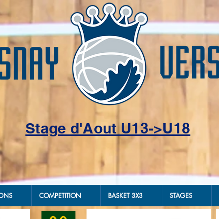
Stage d'Aout U13->U18
IONS
COMPETITION
BASKET 3X3
STAGES