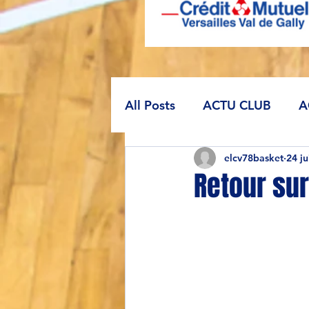
All Posts
ACTU CLUB
A
elcv78basket
24 j
Retour sur