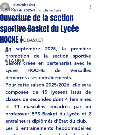
elcv78basket
All Posts
6 mai 2025
1 min de lecture
Ouverture de la section
ACTU CLUB
sportive Basket du Lycée
ACTU AFFICHE
HOCHE !
ECOLE DE BASKET
En septembre 2025, la première 
SF1
promotion de la section sportive 
A LA UNE
Basket créée en partenariat avec le 
Lycée HOCHE de Versailles 
démarrera ses entraînements.
Pour cette saison 2025/2026, elle sera 
composée de 15 lycéens issus de 
classes de secondes dont 4 féminines 
et 11 masculins encadrés par un 
professeur EPS Basket du Lycée et 2 
entraîneurs diplômés d’Etat du club.
Les 2 entraînements hebdomadaires 