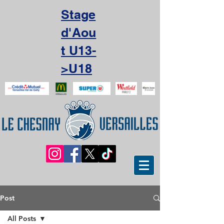
Stage
d'Aou
t U13-
>U18
Post
All Posts