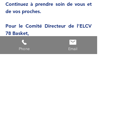
Continuez à prendre soin de vous et 
de vos proches.
Pour le Comité Directeur de l’ELCV 
78 Basket, 
Philippe PHAM
Président
Phone
Email
ACTU CLUB
Voir tout
Posts récents