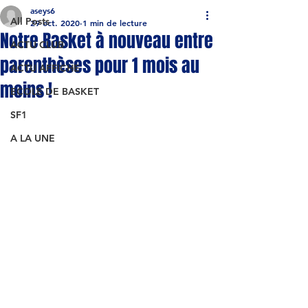
aseys6
All Posts
29 oct. 2020
1 min de lecture
Notre Basket à nouveau entre
ACTU CLUB
parenthèses pour 1 mois au
ACTU AFFICHE
moins !
ECOLE DE BASKET
SF1
A LA UNE