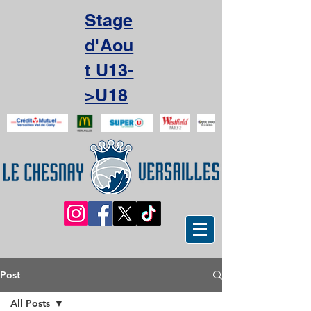
Stage
d'Aou
t U13-
>U18
Post
All Posts