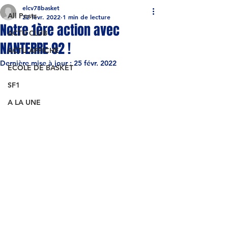
elcv78basket
All Posts
22 févr. 2022
1 min de lecture
Notre 1ère action avec
ACTU CLUB
NANTERRE 92 !
ACTU AFFICHE
Dernière mise à jour :
25 févr. 2022
ECOLE DE BASKET
SF1
A LA UNE