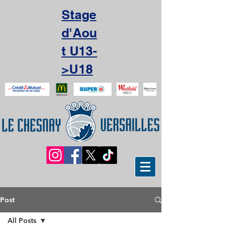
Stage
d'Aou
t U13-
>U18
Post
All Posts