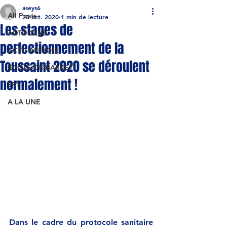
aseys6
All Posts
23 oct. 2020
1 min de lecture
Les stages de
ACTU CLUB
perfectionnement de la
ACTU AFFICHE
Toussaint 2020 se déroulent
ECOLE DE BASKET
normalement !
SF1
A LA UNE
Dans le cadre du protocole sanitaire 