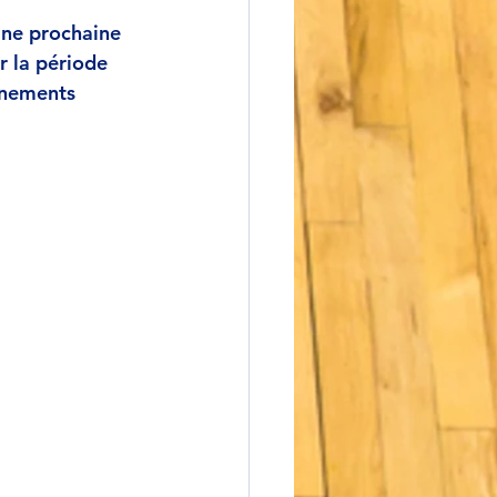
ine prochaine 
r la période 
înements 