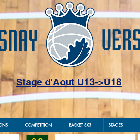
Stage d'Aout U13->U18
IONS
COMPETITION
BASKET 3X3
STAGES