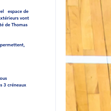
l   espace de 
extérieurs vont 
ité de Thomas 
 permettent, 
ous 
es 3 créneaux 