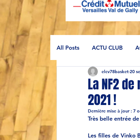
All Posts
ACTU CLUB
A
elcv78basket
20 s
La NF2 de 
2021 !
Dernière mise à jour :
7 o
Très belle entrée d
Les filles de Vinko