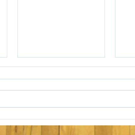
Open King Versailles 2 : le retour
Les s
du 3x3 à Rémilly !
de ju