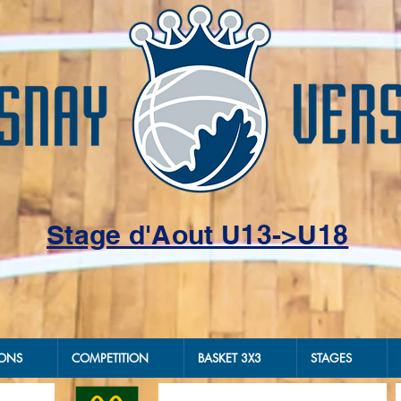
Stage d'Aout U13->U18
IONS
COMPETITION
BASKET 3X3
STAGES