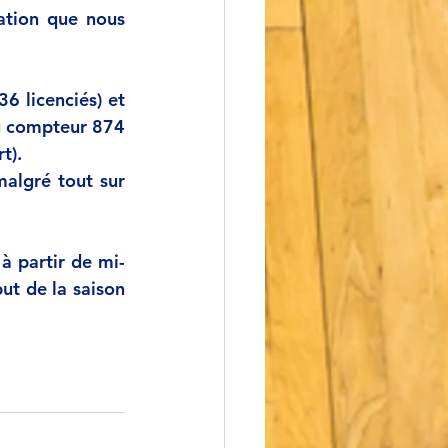
ation que nous 
6 licenciés) et 
u compteur 874 
t). 
algré tout sur 
à partir de mi-
t de la saison 