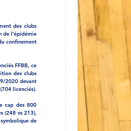
ment des clubs 
n de l’épidémie 
du confinement 
nciés FFBB, ce 
ion des clubs 
19/2020 devant 
04 licenciés).
le cap des 800 
 (248 vs 213), 
 symbolique de 