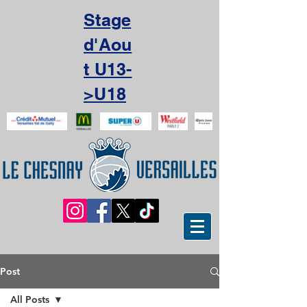
Stage
d'Aou
t U13-
>U18
Post
All Posts