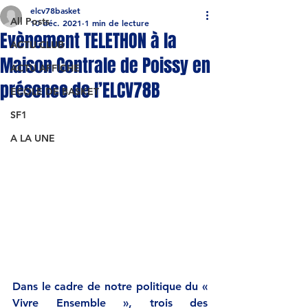
elcv78basket
All Posts
10 déc. 2021
1 min de lecture
Evènement TELETHON à la
ACTU CLUB
Maison Centrale de Poissy en
ACTU AFFICHE
présence de l’ELCV78B
ECOLE DE BASKET
SF1
A LA UNE
Dans le cadre de notre politique du « 
Vivre Ensemble », trois des 