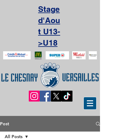
Stage
d'Aou
t U13-
>U18
Post
All Posts