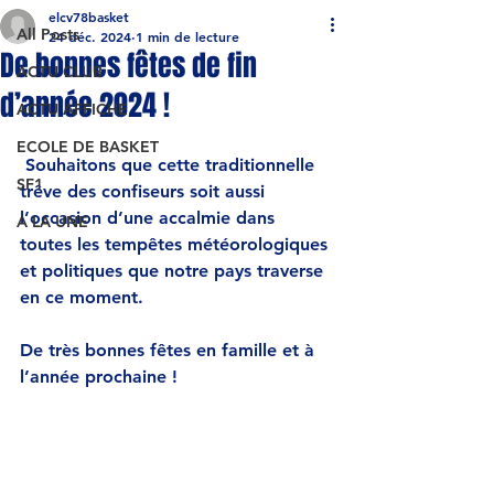
elcv78basket
All Posts
24 déc. 2024
1 min de lecture
De bonnes fêtes de fin
ACTU CLUB
d’année 2024 !
ACTU AFFICHE
ECOLE DE BASKET
 Souhaitons que cette traditionnelle 
SF1
trêve des confiseurs soit aussi 
l’occasion d’une accalmie dans 
A LA UNE
toutes les tempêtes météorologiques 
et politiques que notre pays traverse 
en ce moment.
De très bonnes fêtes en famille et à 
l’année prochaine !