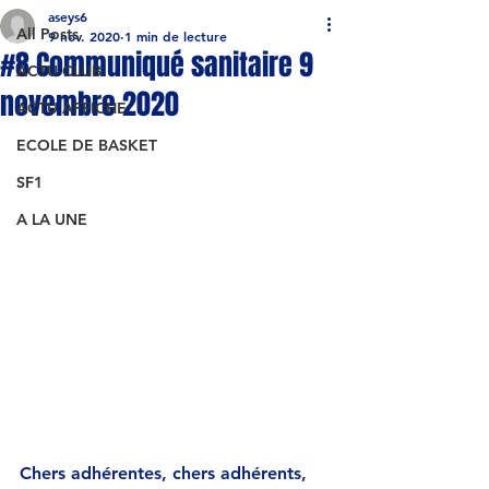
aseys6
All Posts
9 nov. 2020
1 min de lecture
#8 Communiqué sanitaire 9
ACTU CLUB
novembre 2020
ACTU AFFICHE
ECOLE DE BASKET
SF1
A LA UNE
Chers adhérentes, chers adhérents, 