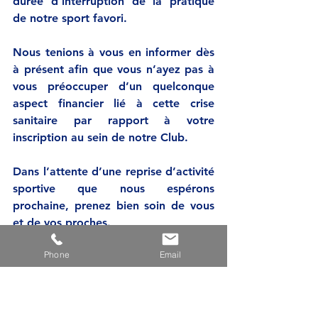
durée d’interruption de la pratique 
de notre sport favori.
Nous tenions à vous en informer dès 
à présent afin que vous n’ayez pas à 
vous préoccuper d’un quelconque 
aspect financier lié à cette crise 
sanitaire par rapport à votre 
inscription au sein de notre Club.
Dans l’attente d’une reprise d’activité 
sportive que nous espérons 
prochaine, prenez bien soin de vous 
et de vos proches. 
Phone
Email
Très cordialement, 
Pour le Comité Directeur ELCV78B
Le Président
Philippe PHAM