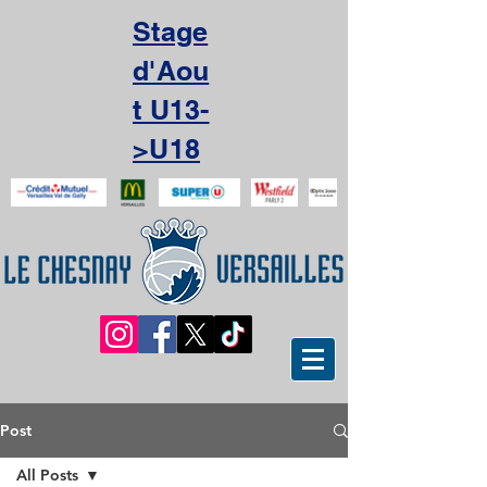
Stage
d'Aou
t U13-
>U18
Post
All Posts